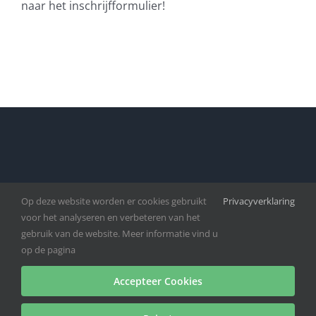
naar het inschrijfformulier!
Op deze website worden er cookies gebruikt
Privacyverklaring
voor het analyseren en verbeteren van het
gebruik van de website. Meer informatie vind u
op de pagina
Accepteer Cookies
Copyright 2009 - 2025 | Volleybaltoernooi 'Geloof in Malawi'