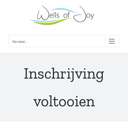
Ga
naar
inhoud
Ga naar...
Inschrijving
voltooien