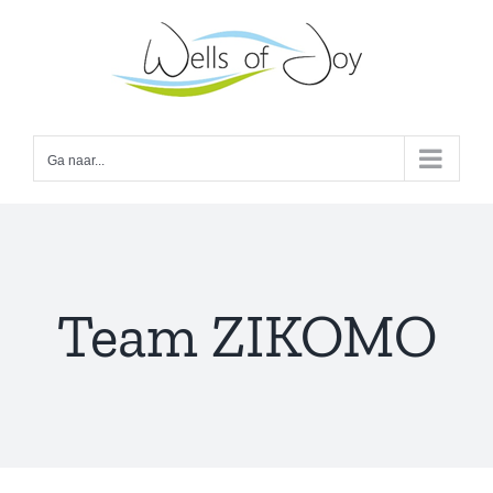
Ga
naar
inhoud
Ga naar...
Team ZIKOMO